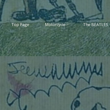
Top Page
Motorcycle
The BEATLES