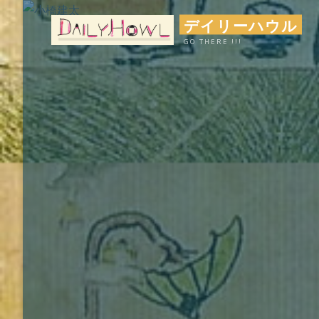
コ
デイリーハウル
ン
GO THERE !!!
テ
ン
ツ
へ
ス
キ
ッ
プ