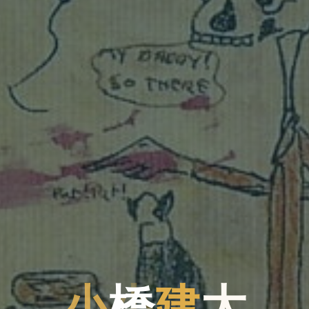
小
橋
橋
建
太